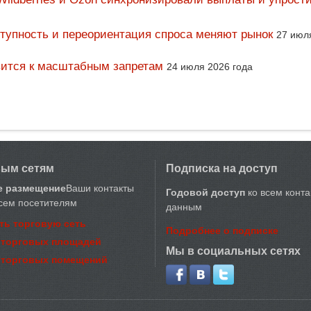
тупность и переориентация спроса меняют рынок
27 июл
вится к масштабным запретам
24 июля 2026 года
вым сетям
Подписка на доступ
е размещение
Ваши контакты
Годовой доступ
ко всем конт
сем посетителям
данным
ть торговую сеть
Подробнее о подписке
 торговых площадей
Мы в социальных сетях
 торговых помещений