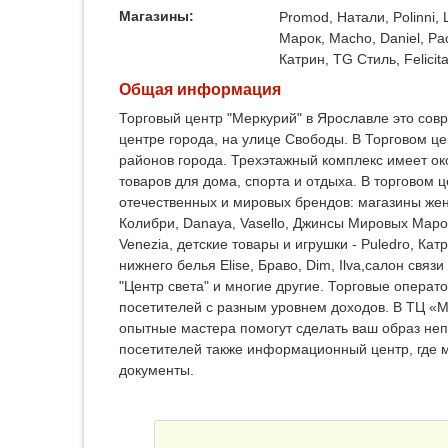
Магазины:
Promod, Натали, Polinni,
Марок, Macho, Daniel, Pao
Катрин, TG Стиль, Felicita,
Общая информация
Торговый центр "Меркурий" в Ярославле это со
центре города, на улице Свободы. В Торговом ц
районов города. Трехэтажный комплекс имеет око
товаров для дома, спорта и отдыха. В торговом
отечественных и мировых брендов: магазины женск
Колибри, Danaya, Vasello, Джинсы Мировых Марок,
Venezia, детские товары и игрушки - Puledro, Кат
нижнего белья Elise, Браво, Dim, Ilva,салон связ
"Центр света" и многие другие. Торговые операт
посетителей с разным уровнем доходов. В ТЦ «М
опытные мастера помогут сделать ваш образ неп
посетителей также информационный центр, где м
документы.