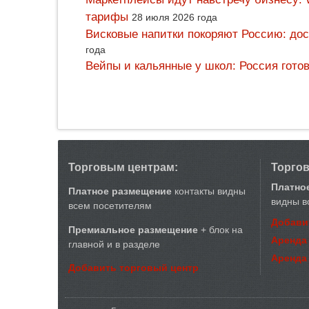
тарифы
28 июля 2026 года
Висковые напитки покоряют Россию: дос
года
Вейпы и кальянные у школ: Россия гото
Торговым центрам:
Торго
Платно
Платное размещение
контакты видны
видны в
всем посетителям
Добави
Премиальное размещение
+ блок на
Аренда
главной и в разделе
Аренда
Добавить торговый центр