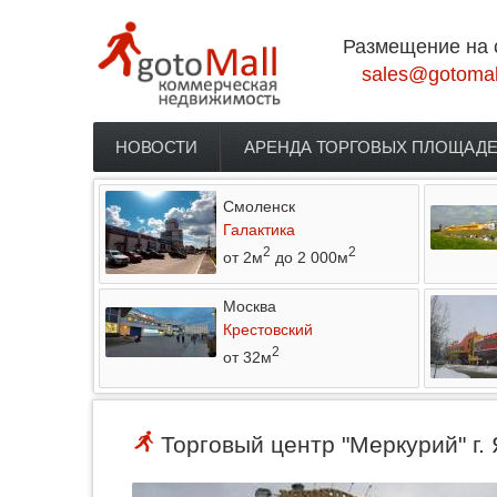
Перейти к основному содержанию
Размещение на 
sales@gotomal
НОВОСТИ
АРЕНДА ТОРГОВЫХ ПЛОЩАД
Главное меню
Смоленск
Галактика
2
2
от 2м
до 2 000м
Москва
Крестовский
2
от 32м
Торговый центр "Меркурий" г.