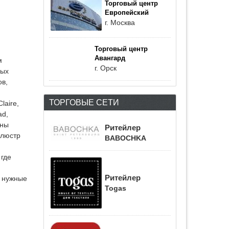
Торговый центр
Европейский
г. Москва
Торговый центр
Авангард
м
г. Орск
ных
ов,
ТОРГОВЫЕ СЕТИ
laire,
ad,
оны
Ритейлер
 люстр
BABOCHKA
 где
Ритейлер
ь нужные
Togas