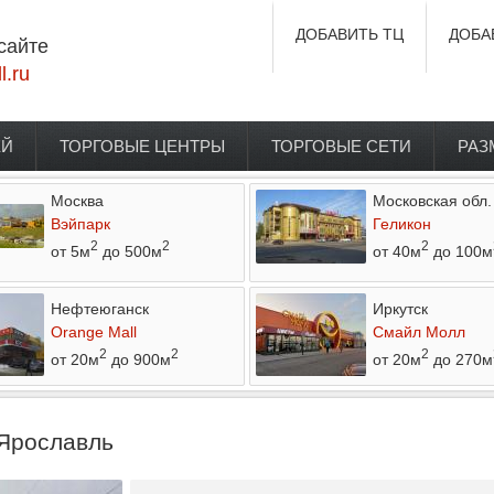
ДОБАВИТЬ ТЦ
ДОБА
сайте
l.ru
ЕЙ
ТОРГОВЫЕ ЦЕНТРЫ
ТОРГОВЫЕ СЕТИ
РАЗ
Москва
Московская обл.
Вэйпарк
Геликон
2
2
2
от 5м
до 500м
от 40м
до 100м
Нефтеюганск
Иркутск
Orange Mall
Смайл Молл
2
2
2
от 20м
до 900м
от 20м
до 270м
 Ярославль