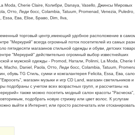
 La Moda, Cherie Claire, Колибри, Danaya, Vasello, Джинсы Мировых
la, Отто, Леди босс, Colambia, Tatuum, Promenad, Venezia, Puledro,
 Essa, Ева, Elise, Браво, Dim, Ilva,
временный торговый центр,имеющий удобное расположение в само
ентре "Меркурий" всегда огромный поток посетителей из самых раз
ло пятидесяти магазинов стильной одежды и обуви, детских товар
 центре "Меркурий" действительно огромный выбор известнейших
ой и мужской одежды - Promod, Натали, Polinni, La Moda, Cherie C
 Macho, Daniel, Paola, Отто, Леди босс, Colambia, Tatuum, Promen
рин, обувь TG Стиль, сумки и кожгалантерея Felicita, Essa, Ева, сал
и "Евросеть", магазин музыки и игр CD Land, магазин светильников и
оры подобраны с учетом всех возрастных групп, и рассчитаны на
еркурий» также можно посетить модный салон красоты "Расческа",
овторимым, подобрать новую стрижку или цвет волос. К услугам
ожно выйти в Интернет, или просто распечатать или отсканироват