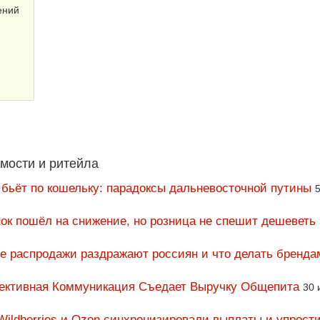
ений
мости и ритейла
 бьёт по кошельку: парадоксы дальневосточной путины
5
ок пошёл на снижение, но розница не спешит дешеветь
ие распродажи раздражают россиян и что делать бренда
фективная Коммуникация Съедает Выручку Общепита
30 
Wildberries и Ozon синхронизировали выплаты и упрост