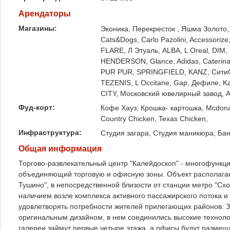
Арендаторы
Магазины:
Эконика, Перекресток , Яшма Золото,
Cats&Dogs, Carlo Pazolini, Accessor
FLARE, Л Этуаль, ALBA, L Oreal, DIM,
HENDERSON, Glance, Adidas, Caterin
PUR PUR, SPRINGFIELD, KANZ, СитиОб
TEZENIS, L Occitane, Gap, Дефиле, Kapr
CITY, Московский ювелирный завод, Ad
Фуд-корт:
Кофе Хауз, Крошка- картошка, Mcdonal
Country Chicken, Texas Chicken,
Инфраструктура:
Студия загара, Студия маникюра, Ба
Общая информация
Торгово-развлекательный центр "Калейдоскоп" - многофункц
объединяющий торговую и офисную зоны. Объект располагае
Тушино", в непосредственной близости от станции метро "Сх
наличием возле комплекса активного пассажирского потока и
удовлетворять потребности жителей прилегающих районов.
оригинальным дизайном, в нем соединились высокие техноло
галереи займут первые четыре этажа, а офисы будут размеща