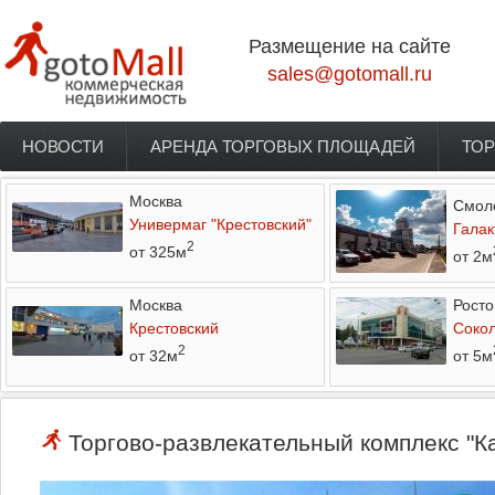
Перейти к основному содержанию
Размещение на сайте
sales@gotomall.ru
НОВОСТИ
АРЕНДА ТОРГОВЫХ ПЛОЩАДЕЙ
ТОР
Главное меню
Москва
Смол
Универмаг "Крестовский"
Галак
2
от 325м
от 2м
Москва
Росто
Крестовский
Соко
2
от 32м
от 5м
Торгово-развлекательный комплекс "Ка