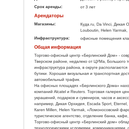
Срок аренды:
от 3 лет
Арендаторы
Магазины:
Куда.ru, Da Vinci, Дикая
Louboutin, Helen Yarmak,
Инфраструктура:
офисные помещения кла
Общая информация
Торгово-офисный центр «Берлинский Дом» - сов
Тверском районе, недалеко от ЦУМа, Большого т
инфраструктура района, в округе располагаются 
бутики. Хорошая визуальная и транспортная дос
автомобильный трафик.
На офисных площадях «Берлинского Дома» наход
компаний Alcatel и Reuters. Торговая галерея 
украшений, подарков и сувениров, часов и аксес
например, Дикая Орхидея, Escada Sport, Eternel, J
Каren Millen, Helen Yarmak, «Ломоносовский фа
туристическое агентство, отделение банка, каф
Торгово-офисный центр «Берлинский дом» обла
технологическими условиями, коммуникациями, с