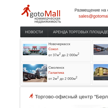
Перейти к основному содержанию
Размещение на 
sales@gotomal
НОВОСТИ
АРЕНДА ТОРГОВЫХ ПЛОЩАД
Главное меню
Новочеркасск
Сокол
2
2
от 37м
до 2 000м
Смоленск
Галактика
2
2
от 2м
до 2 000м
Торгово-офисный центр "Берли