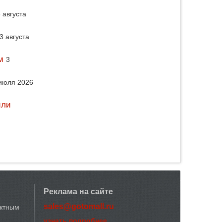
 августа
3 августа
м
3
июля 2026
или
Реклама на сайте
sales@gotomall.ru
актным
узнать подробнее