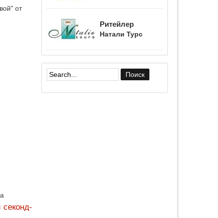
вой" от
Ритейлер
Натали Турс
Форма поиска
да
 секонд-