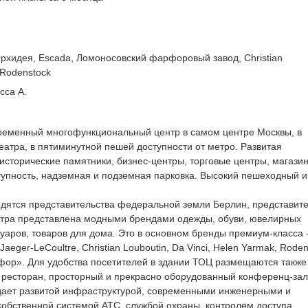
 Орхидея, Escada, Ломоносовский фарфоровый завод, Christian
 Rodenstock
сса А.
ременный многофункциональный центр в самом центре Москвы, в
еатра, в пятиминутной пешей доступности от метро. Развитая
исторические памятники, бизнес-центры, торговые центры, магази
тупность, надземная и подземная парковка. Высокий пешеходный и
ятся представительства федеральной земли Берлин, представите
центра представлена модными брендами одежды, обуви, ювелирных
суаров, товаров для дома. Это в основном бренды премиум-класса 
aeger-LeCoultre, Christian Louboutin, Da Vinci, Helen Yarmak, Roden
рфор». Для удобства посетителей в здании ТОЦ размещаются также
е, ресторан, просторный и прекрасно оборудованный конференц-зал
дает развитой инфраструктурой, современными инженерными и
обственной системой АТС, службой охраны, контролем доступа.