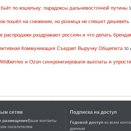
 бьёт по кошельку: парадоксы дальневосточной путины
5
ок пошёл на снижение, но розница не спешит дешеветь
ие распродажи раздражают россиян и что делать бренда
фективная Коммуникация Съедает Выручку Общепита
30 
Wildberries и Ozon синхронизировали выплаты и упрост
вым сетям
Подписка на доступ
е размещение
Ваши контакты
Годовой доступ
ко всем конт
сем посетителям
данным