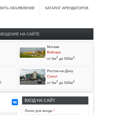
ВИТЬ ОБЪЯВЛЕНИЕ
КАТАЛОГ АРЕНДАТОРОВ
МЕЩЕНИЕ НА САЙТЕ
Москва
Вэйпарк
2
2
от 5м
до 500м
Ростов-на-Дону
Сокол
2
2
от 5м
до 500м
2
ВХОД НА САЙТ
Логин для входа
*