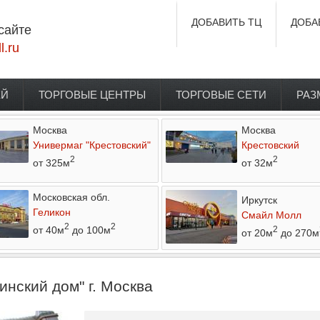
ДОБАВИТЬ ТЦ
ДОБА
сайте
l.ru
ЕЙ
ТОРГОВЫЕ ЦЕНТРЫ
ТОРГОВЫЕ СЕТИ
РАЗ
Москва
Москва
Универмаг "Крестовский"
Крестовский
2
2
от 325м
от 32м
Московская обл.
Иркутск
Геликон
Смайл Молл
2
2
от 40м
до 100м
2
от 20м
до 270м
нский дом" г. Москва