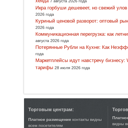
хенда
7 августа 2026 года
Икра горбуши дешевеет, но свежий улов
2026 года
Куриный ценовой разворот: оптовый рын
2026 года
Коммуникационная перегрузка: как летн
августа 2026 года
Потерянные Рубли на Кухне: Как Неэф
года
Маркетплейсы идут навстречу бизнесу: 
тарифы
28 июля 2026 года
Торговым центрам:
Торго
Платно
Платное размещение
контакты видны
видны в
всем посетителям