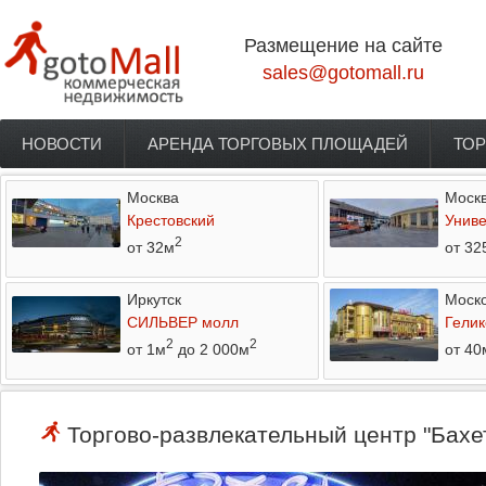
Перейти к основному содержанию
Размещение на сайте
sales@gotomall.ru
НОВОСТИ
АРЕНДА ТОРГОВЫХ ПЛОЩАДЕЙ
ТОР
Главное меню
Москва
Моск
Крестовский
Униве
2
от 32м
от 32
Иркутск
Моско
СИЛЬВЕР молл
Гелик
2
2
от 1м
до 2 000м
от 40
Торгово-развлекательный центр "Бахет